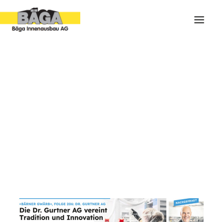
ARCHIV
IMPRESSIONEN
PORTRAIT
FOLGE 207 : AM 9. SEPTEMBER
SHOWROOM
GEHT DIE POST AB
11. SEPTEMBER 2023
|
IN
FOLGEN
|
BY
BÄGA