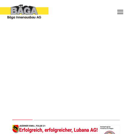
ARCHIV
IMPRESSIONEN
PORTRAIT
FOLGE 21 : ERFOLGREICH,
SHOWROOM
ERFOLGREICHER, LUBANA AG!
22. JANUAR 2019
|
IN
FOLGEN
|
BY
BÄGA