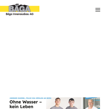
ARCHIV
IMPRESSIONEN
PORTRAIT
FOLGE 204 : OHNE WASSER -
SHOWROOM
KEIN LEBEN
11. SEPTEMBER 2023
|
IN
FOLGEN
|
BY
BÄGA