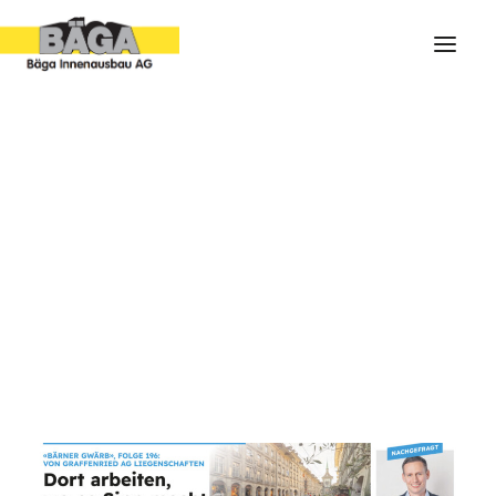
ARCHIV
IMPRESSIONEN
PORTRAIT
FOLGE 196 : DORT ARBEITEN,
SHOWROOM
WO ES SINN MACHT
11. SEPTEMBER 2023
|
IN
FOLGEN
|
BY
BÄGA